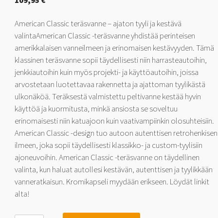
109,95
€
American Classic teräsvanne – ajaton tyyli ja kestävä
valintaAmerican Classic -teräsvanne yhdistää perinteisen
amerikkalaisen vanneilmeen ja erinomaisen kestävyyden. Tämä
klassinen teräsvanne sopii täydellisesti niin harrasteautoihin,
jenkkiautoihin kuin myös projekti- ja käyttöautoihin, joissa
arvostetaan luotettavaa rakennetta ja ajattoman tyylikästä
ulkonäköä. Teräksestä valmistettu peltivanne kestää hyvin
käyttöä ja kuormitusta, minkä ansiosta se soveltuu
erinomaisesti niin katuajoon kuin vaativampiinkin olosuhteisiin.
American Classic -design tuo autoon autenttisen retrohenkisen
ilmeen, joka sopii täydellisesti klassikko- ja custom-tyylisiin
ajoneuvoihin. American Classic -teräsvanne on täydellinen
valinta, kun haluat autollesi kestävän, autenttisen ja tyylikkään
vanneratkaisun. Kromikapseli myydään erikseen. Löydät linkit
alta!
Jack