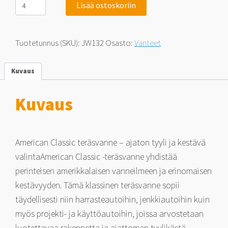
Lisää ostoskoriin
Wheeler
American
Classic
Rally
Tuotetunnus (SKU):
JW132
Osasto:
Vanteet
Silver
10x15
5x127
Kuvaus
-32
määrä
Kuvaus
American Classic teräsvanne – ajaton tyyli ja kestävä
valintaAmerican Classic -teräsvanne yhdistää
perinteisen amerikkalaisen vanneilmeen ja erinomaisen
kestävyyden. Tämä klassinen teräsvanne sopii
täydellisesti niin harrasteautoihin, jenkkiautoihin kuin
myös projekti- ja käyttöautoihin, joissa arvostetaan
luotettavaa rakennetta ja ajattoman tyylikästä