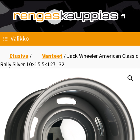
Skip
to
content
Valikko
Etusivu
/
Vanteet
/ Jack Wheeler American Classic
Rally Silver 10×15 5×127 -32