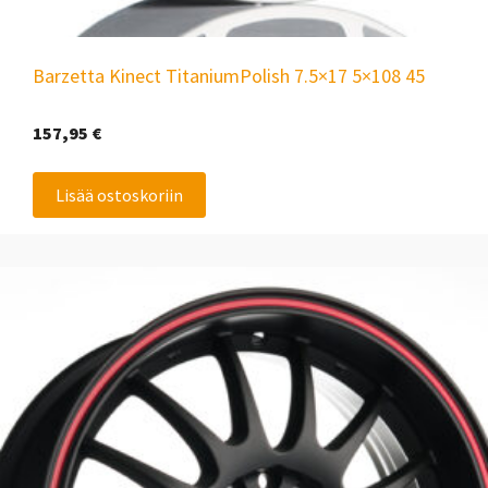
Barzetta Kinect TitaniumPolish 7.5×17 5×108 45
157,95
€
Lisää ostoskoriin