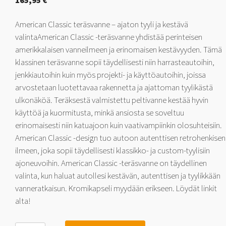
165,95
€
American Classic teräsvanne – ajaton tyyli ja kestävä
valintaAmerican Classic -teräsvanne yhdistää perinteisen
amerikkalaisen vanneilmeen ja erinomaisen kestävyyden. Tämä
klassinen teräsvanne sopii täydellisesti niin harrasteautoihin,
jenkkiautoihin kuin myös projekti- ja käyttöautoihin, joissa
arvostetaan luotettavaa rakennetta ja ajattoman tyylikästä
ulkonäköä. Teräksestä valmistettu peltivanne kestää hyvin
käyttöä ja kuormitusta, minkä ansiosta se soveltuu
erinomaisesti niin katuajoon kuin vaativampiinkin olosuhteisiin.
American Classic -design tuo autoon autenttisen retrohenkisen
ilmeen, joka sopii täydellisesti klassikko- ja custom-tyylisiin
ajoneuvoihin. American Classic -teräsvanne on täydellinen
valinta, kun haluat autollesi kestävän, autenttisen ja tyylikkään
vanneratkaisun. Kromikapseli myydään erikseen. Löydät linkit
alta!
Jack