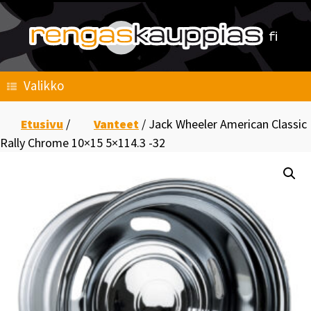
Skip
to
content
Valikko
Etusivu
/
Vanteet
/ Jack Wheeler American Classic
Rally Chrome 10×15 5×114.3 -32