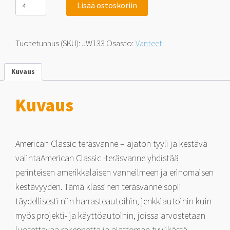
Lisää ostoskoriin
Wheeler
American
Classic
Rally
Tuotetunnus (SKU):
JW133
Osasto:
Vanteet
Chrome
10x15
5x114.3
Kuvaus
-32
määrä
Kuvaus
American Classic teräsvanne – ajaton tyyli ja kestävä
valintaAmerican Classic -teräsvanne yhdistää
perinteisen amerikkalaisen vanneilmeen ja erinomaisen
kestävyyden. Tämä klassinen teräsvanne sopii
täydellisesti niin harrasteautoihin, jenkkiautoihin kuin
myös projekti- ja käyttöautoihin, joissa arvostetaan
luotettavaa rakennetta ja ajattoman tyylikästä