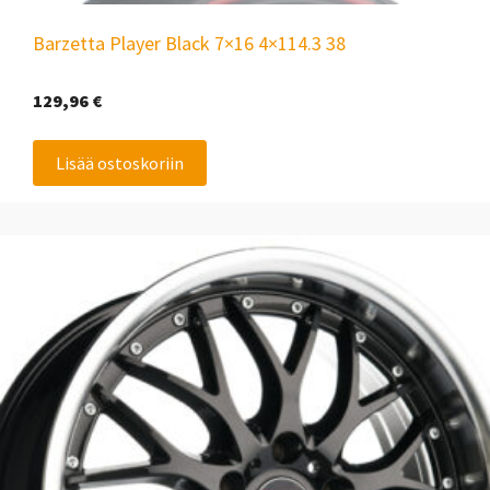
Barzetta Player Black 7×16 4×114.3 38
129,96
€
Lisää ostoskoriin