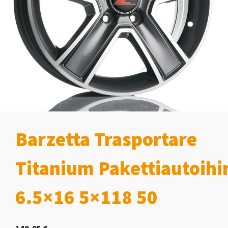
Barzetta Trasportare
Titanium Pakettiautoihi
6.5×16 5×118 50