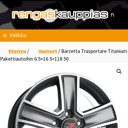
Skip
to
content
Valikko
Etusivu
/
Vanteet
/ Barzetta Trasportare Titanium
Pakettiautoihin 6.5×16 5×118 50