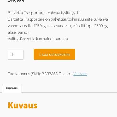
149,95
€
Barzetta Trasportare – vahvaa tyylikkyyttä
Barzetta Trasportare on pakettiautoihin suunniteltu vahva
vanne suurella 1250kg kantavuudella, eli sallii jopa 2500 kg
akselipainon.
Valitse Barzetta kun haluat parasta.
Barzetta
Lisää ostoskoriin
Trasportare
Titanium
Pakettiautoihin
6.5x16
Tuotetunnus (SKU):
BARB883
Osasto:
Vanteet
5x118
50
määrä
Kuvaus
Kuvaus