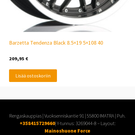
Barzetta Tendenza Black 8.5×19 5×108 40
209,95
€
Lisää ostoskoriin
Rengaskauppias | Vuoksenniskantie 91 | 55800 IMATRA | Puh.
+358415729660
| Y-tunnus:
3269044-8
– Layout:
Mainoshuone Force