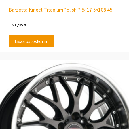
Barzetta Kinect TitaniumPolish 7.5×17 5×108 45
157,95
€
Lisää ostoskoriin