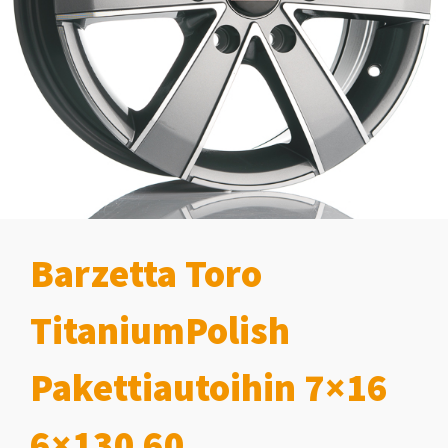
Barzetta Toro
TitaniumPolish
Pakettiautoihin 7×16
6×130 60