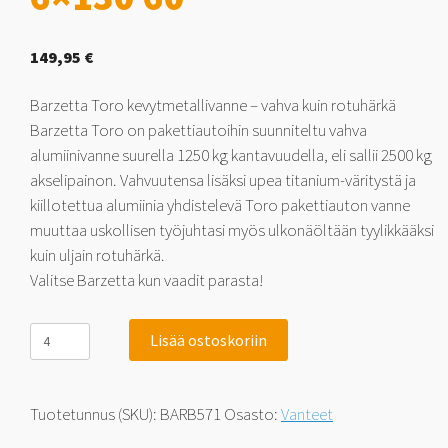
149,95
€
Barzetta Toro kevytmetallivanne – vahva kuin rotuhärkä
Barzetta Toro on pakettiautoihin suunniteltu vahva
alumiinivanne suurella 1250 kg kantavuudella, eli sallii 2500 kg
akselipainon. Vahvuutensa lisäksi upea titanium-väritystä ja
kiillotettua alumiinia yhdistelevä Toro pakettiauton vanne
muuttaa uskollisen työjuhtasi myös ulkonäöltään tyylikkääksi
kuin uljain rotuhärkä.
Valitse Barzetta kun vaadit parasta!
Barzetta
Lisää ostoskoriin
Toro
TitaniumPolish
Pakettiautoihin
7x16
Tuotetunnus (SKU):
BARB571
Osasto:
Vanteet
6x130
60