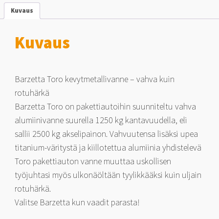
määrä
Kuvaus
Kuvaus
Barzetta Toro kevytmetallivanne – vahva kuin
rotuhärkä
Barzetta Toro on pakettiautoihin suunniteltu vahva
alumiinivanne suurella 1250 kg kantavuudella, eli
sallii 2500 kg akselipainon. Vahvuutensa lisäksi upea
titanium-väritystä ja kiillotettua alumiinia yhdistelevä
Toro pakettiauton vanne muuttaa uskollisen
työjuhtasi myös ulkonäöltään tyylikkääksi kuin uljain
rotuhärkä.
Valitse Barzetta kun vaadit parasta!