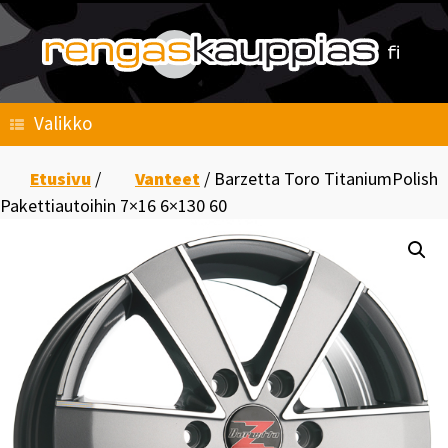
Skip
to
content
Valikko
Etusivu
/
Vanteet
/ Barzetta Toro TitaniumPolish
Pakettiautoihin 7×16 6×130 60