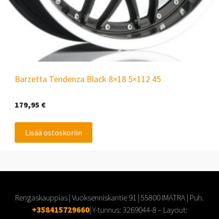
Barzetta Tendenza Black 8×18 5×112 45
179,95
€
Lisää ostoskoriin
Rengaskauppias | Vuoksenniskantie 91 | 55800 IMATRA | Puh.
+358415729660
| Y-tunnus:
3269044-8
– Layout: