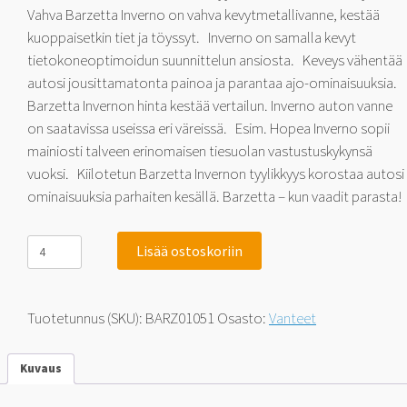
Vahva Barzetta Inverno on vahva kevytmetallivanne, kestää
kuoppaisetkin tiet ja töyssyt. Inverno on samalla kevyt
tietokoneoptimoidun suunnittelun ansiosta. Keveys vähentää
autosi jousittamatonta painoa ja parantaa ajo-ominaisuuksia.
Barzetta Invernon hinta kestää vertailun. Inverno auton vanne
on saatavissa useissa eri väreissä. Esim. Hopea Inverno sopii
mainiosti talveen erinomaisen tiesuolan vastustuskykynsä
vuoksi. Kiilotetun Barzetta Invernon tyylikkyys korostaa autosi
ominaisuuksia parhaiten kesällä. Barzetta – kun vaadit parasta!
Barzetta
Lisää ostoskoriin
Inverno
Silver
6x15
5x100
Tuotetunnus (SKU):
BARZ01051
Osasto:
Vanteet
38
määrä
Kuvaus