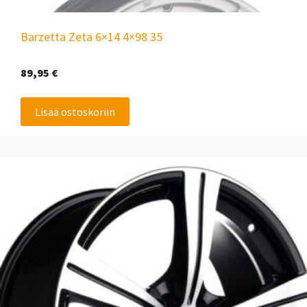
Barzetta Zeta 6×14 4×98 35
89,95
€
Lisää ostoskoriin