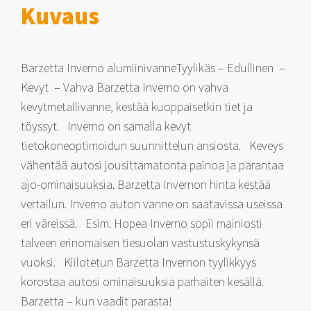
Kuvaus
Barzetta Inverno alumiinivanneTyylikäs – Edullinen –
Kevyt – Vahva Barzetta Inverno on vahva
kevytmetallivanne, kestää kuoppaisetkin tiet ja
töyssyt. Inverno on samalla kevyt
tietokoneoptimoidun suunnittelun ansiosta. Keveys
vähentää autosi jousittamatonta painoa ja parantaa
ajo-ominaisuuksia. Barzetta Invernon hinta kestää
vertailun. Inverno auton vanne on saatavissa useissa
eri väreissä. Esim. Hopea Inverno sopii mainiosti
talveen erinomaisen tiesuolan vastustuskykynsä
vuoksi. Kiilotetun Barzetta Invernon tyylikkyys
korostaa autosi ominaisuuksia parhaiten kesällä.
Barzetta – kun vaadit parasta!