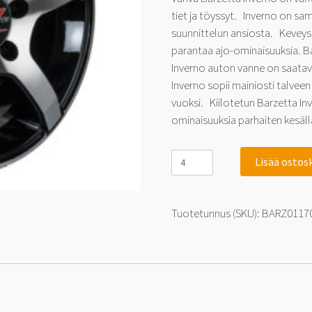
tiet ja töyssyt. Inverno on s
suunnittelun ansiosta. Keveys
parantaa ajo-ominaisuuksia. Ba
Inverno auton vanne on saatavi
Inverno sopii mainiosti talvee
vuoksi. Kiilotetun Barzetta In
ominaisuuksia parhaiten kesäll
Barzetta
Lisää ostos
Inverno
Black
Polished
7.5x18
Tuotetunnus (SKU):
BARZ0117
5x112
35
määrä