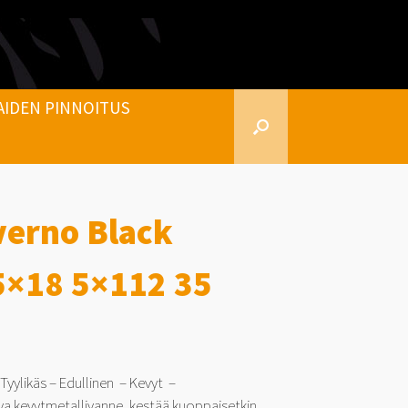
AIDEN PINNOITUS
verno Black
5×18 5×112 35
Tyylikäs – Edullinen – Kevyt –
va kevytmetallivanne, kestää kuoppaisetkin