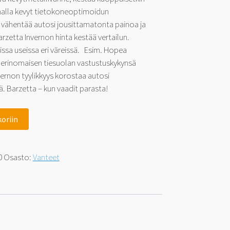
amalla kevyt tietokoneoptimoidun
 vähentää autosi jousittamatonta painoa ja
rzetta Invernon hinta kestää vertailun.
ssa useissa eri väreissä. Esim. Hopea
n erinomaisen tiesuolan vastustuskykynsä
vernon tyylikkyys korostaa autosi
ä. Barzetta – kun vaadit parasta!
koriin
0
Osasto:
Vanteet