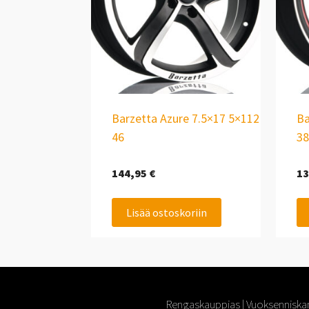
Barzetta Azure 7.5×17 5×112
Ba
46
38
144,95
€
13
Lisää ostoskoriin
Rengaskauppias | Vuoksenniskan