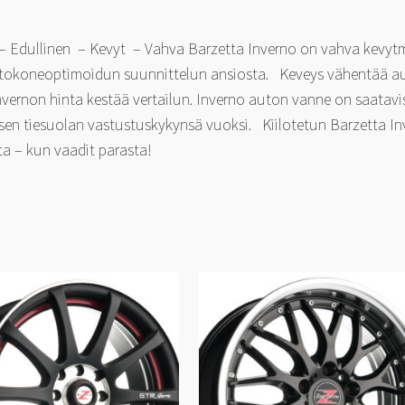
 – Edullinen – Kevyt – Vahva Barzetta Inverno on vahva kevytme
ietokoneoptimoidun suunnittelun ansiosta. Keveys vähentää au
vernon hinta kestää vertailun. Inverno auton vanne on saatavi
isen tiesuolan vastustuskykynsä vuoksi. Kiilotetun Barzetta In
ta – kun vaadit parasta!