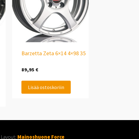
Barzetta Zeta 6×14 4×98 35
89,95
€
Lisää ostoskoriin
 Layout:
Mainoshuone Force