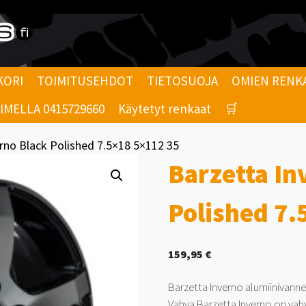
KORI
TOIMITUSEHDOT
TIETOSUOJA
OMIEN RENK
MELLA 0415729660
Käytetyt renkaat
🛒
rno Black Polished 7.5×18 5×112 35
Barzetta In
Polished 7.
159,95
€
Barzetta Inverno alumiinivanne
Vahva Barzetta Inverno on vah