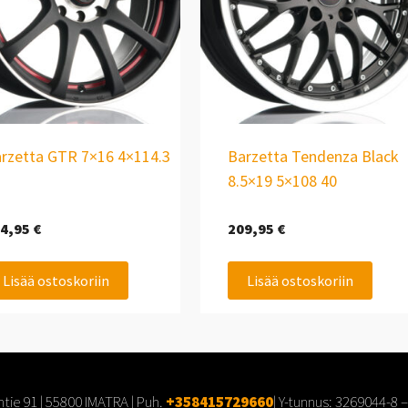
rzetta GTR 7×16 4×114.3
Barzetta Tendenza Black
8.5×19 5×108 40
4,95
€
209,95
€
Lisää ostoskoriin
Lisää ostoskoriin
tie 91 | 55800 IMATRA | Puh.
+358415729660
| Y-tunnus:
3269044-8
–