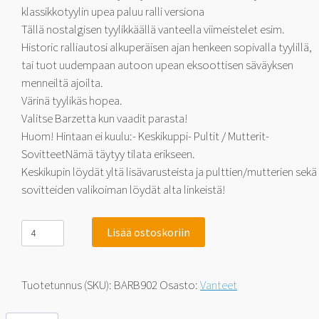
klassikkotyylin upea paluu ralli versiona
Tällä nostalgisen tyylikkäällä vanteella viimeistelet esim.
Historic ralliautosi alkuperäisen ajan henkeen sopivalla tyylillä,
tai tuot uudempaan autoon upean eksoottisen säväyksen
menneiltä ajoilta.
Värinä tyylikäs hopea.
Valitse Barzetta kun vaadit parasta!
Huom! Hintaan ei kuulu:- Keskikuppi- Pultit / Mutterit-
SovitteetNämä täytyy tilata erikseen.
Keskikupin löydät yltä lisävarusteista ja pulttien/mutterien sekä
sovitteiden valikoiman löydät alta linkeistä!
Barzetta
Lisää ostoskoriin
Classic
Rally
Silver
5.5x15
Tuotetunnus (SKU):
BARB902
Osasto:
Vanteet
4x114.3
18
määrä