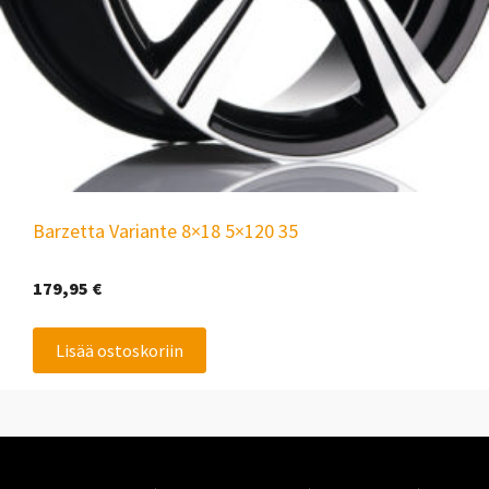
Barzetta Variante 8×18 5×120 35
179,95
€
Lisää ostoskoriin