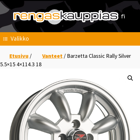
Skip
to
content
Valikko
Etusivu
/
Vanteet
/ Barzetta Classic Rally Silver
5.5×15 4×114.3 18