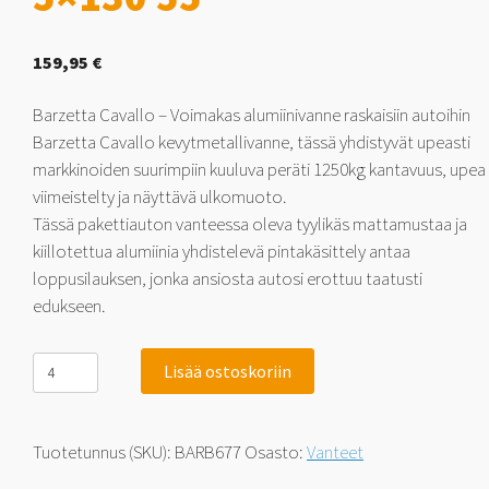
159,95
€
Barzetta Cavallo – Voimakas alumiinivanne raskaisiin autoihin
Barzetta Cavallo kevytmetallivanne, tässä yhdistyvät upeasti
markkinoiden suurimpiin kuuluva peräti 1250kg kantavuus, upea
viimeistelty ja näyttävä ulkomuoto.
Tässä pakettiauton vanteessa oleva tyylikäs mattamustaa ja
kiillotettua alumiinia yhdistelevä pintakäsittely antaa
loppusilauksen, jonka ansiosta autosi erottuu taatusti
edukseen.
Barzetta
Lisää ostoskoriin
Cavallo
BlackPolish
Pakettiautoihin
7.5x17
Tuotetunnus (SKU):
BARB677
Osasto:
Vanteet
5x130
55