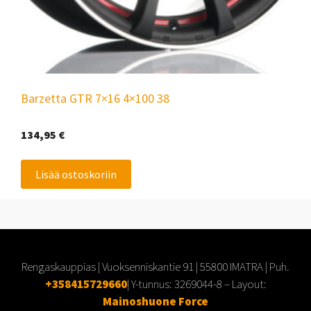
Barzetta GTR 7×16 4×100 38
134,95
€
Lisää ostoskoriin
Rengaskauppias | Vuoksenniskantie 91 | 55800 IMATRA | Puh.
+358415729660
| Y-tunnus:
3269044-8
– Layout:
Mainoshuone Force