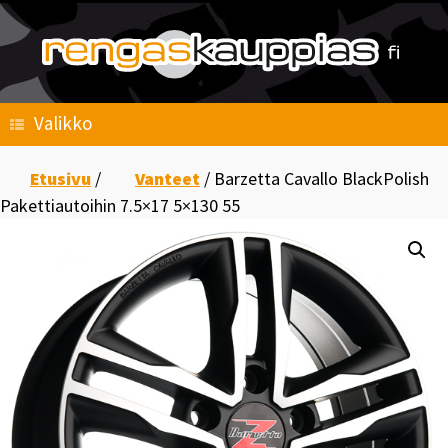
Skip
to
content
Valikko
Etusivu
/
Vanteet
/ Barzetta Cavallo BlackPolish
Pakettiautoihin 7.5×17 5×130 55