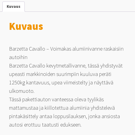
määrä
Kuvaus
Kuvaus
Barzetta Cavallo – Voimakas alumiinivanne raskaisiin
autoihin
Barzetta Cavallo kevytmetallivanne, tässä yhdistyvät
upeasti markkinoiden suurimpiin kuuluva peräti
1250kg kantavuus, upea viimeistelty ja näyttävä
ulkomuoto.
Tässä pakettiauton vanteessa oleva tyylikäs
mattamustaa ja kiillotettua alumiinia yhdistelevä
pintakäsittely antaa loppusilauksen, jonka ansiosta
autosi erottuu taatusti edukseen.