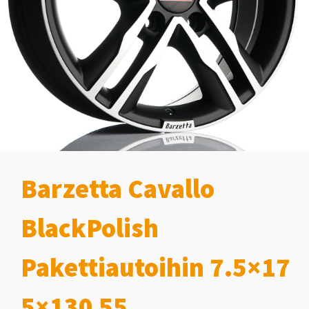
Barzetta Cavallo
BlackPolish
Pakettiautoihin 7.5×17
5×130 55