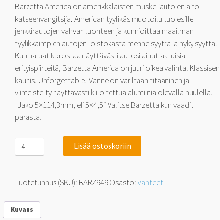
Barzetta America on amerikkalaisten muskeliautojen aito
katseenvangitsija. American tyylikäs muotoilu tuo esille
jenkkirautojen vahvan luonteen ja kunnioittaa maailman
tyylikkäimpien autojen loistokasta menneisyyttä ja nykyisyyttä.
Kun haluat korostaa näyttävästi autosi ainutlaatuisia
erityispiirteitä, Barzetta America on juuri oikea valinta. Klassisen
kaunis. Unforgettable! Vanne on väriltään titaaninen ja
viimeistelty näyttävästi kiiloitettua alumiinia olevalla huulella.
Jako 5×114,3mm, eli 5×4,5″ Valitse Barzetta kun vaadit
parasta!
Barzetta
Lisää ostoskoriin
America
Titanium
LipPolish
9x18
Tuotetunnus (SKU):
BARZ949
Osasto:
Vanteet
5x114.3
0
määrä
Kuvaus