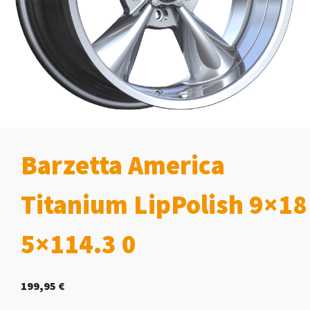
Barzetta America
Titanium LipPolish 9×18
5×114.3 0
199,95
€