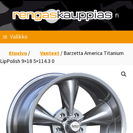
Skip
to
content
Valikko
Etusivu
/
Vanteet
/ Barzetta America Titanium
LipPolish 9×18 5×114.3 0