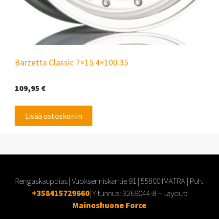
Barzetta Classic 7×15 4×100 35
109,95
€
Lisää ostoskoriin
Rengaskauppias | Vuoksenniskantie 91 | 55800 IMATRA | Puh.
+358415729660
| Y-tunnus:
3269044-8
– Layout:
Mainoshuone Force