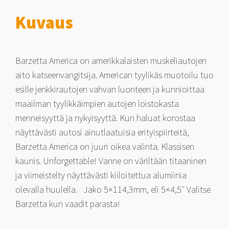
Kuvaus
Barzetta America on amerikkalaisten muskeliautojen
aito katseenvangitsija. American tyylikäs muotoilu tuo
esille jenkkirautojen vahvan luonteen ja kunnioittaa
maailman tyylikkäimpien autojen loistokasta
menneisyyttä ja nykyisyyttä. Kun haluat korostaa
näyttävästi autosi ainutlaatuisia erityispiirteitä,
Barzetta America on juuri oikea valinta. Klassisen
kaunis. Unforgettable! Vanne on väriltään titaaninen
ja viimeistelty näyttävästi kiiloitettua alumiinia
olevalla huulella. Jako 5×114,3mm, eli 5×4,5″ Valitse
Barzetta kun vaadit parasta!