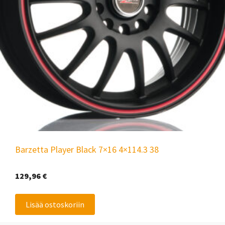
Barzetta Player Black 7×16 4×114.3 38
129,96
€
Lisää ostoskoriin