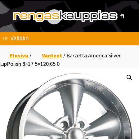
Skip
to
content
Valikko
Etusivu
/
Vanteet
/ Barzetta America Silver
LipPolish 8×17 5×120.65 0