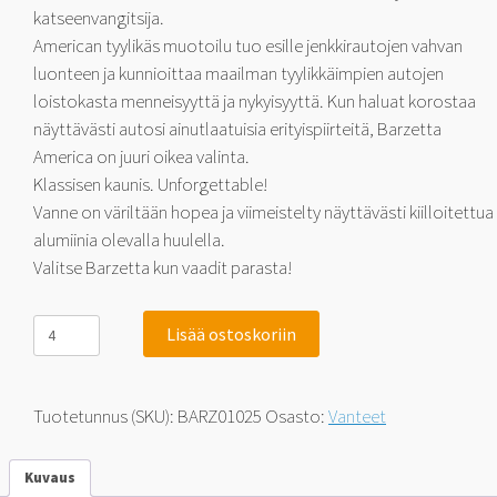
katseenvangitsija.
American tyylikäs muotoilu tuo esille jenkkirautojen vahvan
luonteen ja kunnioittaa maailman tyylikkäimpien autojen
loistokasta menneisyyttä ja nykyisyyttä. Kun haluat korostaa
näyttävästi autosi ainutlaatuisia erityispiirteitä, Barzetta
America on juuri oikea valinta.
Klassisen kaunis. Unforgettable!
Vanne on väriltään hopea ja viimeistelty näyttävästi kiilloitettua
alumiinia olevalla huulella.
Valitse Barzetta kun vaadit parasta!
Barzetta
Lisää ostoskoriin
America
Silver
LipPolish
8x17
Tuotetunnus (SKU):
BARZ01025
Osasto:
Vanteet
5x120.65
0
määrä
Kuvaus