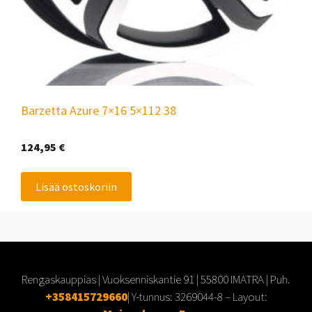
Barzetta Azure 7×16 5×112 38
124,95
€
Lisää ostoskoriin
Rengaskauppias | Vuoksenniskantie 91 | 55800 IMATRA | Puh.
+358415729660
| Y-tunnus:
3269044-8
– Layout: