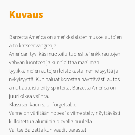
Kuvaus
Barzetta America on amerikkalaisten muskeliautojen
aito katseenvangitsija.
American tyylikäs muotoilu tuo esille jenkkirautojen
vahvan luonteen ja kunnioittaa maailman
tyylikkäimpien autojen loistokasta menneisyyttä ja
nykyisyyttä. Kun haluat korostaa näyttävästi autosi
ainutlaatuisia erityispiirteitä, Barzetta America on
juuri oikea valinta.
Klassisen kaunis. Unforgettable!
Vanne on väriltään hopea ja viimeistelty näyttävästi
kiilloitettua alumiinia olevalla huulella.
Valitse Barzetta kun vaadit parasta!