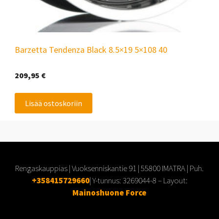
Barzetta Tendenza Black 8.5×19 5×108 40
209,95
€
Lisää ostoskoriin
Rengaskauppias | Vuoksenniskantie 91 | 55800 IMATRA | Puh.
+358415729660
| Y-tunnus:
3269044-8
– Layout:
Mainoshuone Force