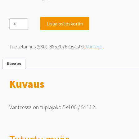
885
Lisää ostoskoriin
Classic
RS
Silver
7.5x17
Tuotetunnus (SKU):
885Z076
Osasto:
Vanteet
5x100
35
määrä
Kuvaus
Kuvaus
Vanteessa on tuplajako 5×100 / 5×112.