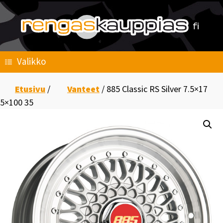
Skip
to
content
Valikko
Etusivu
/
Vanteet
/ 885 Classic RS Silver 7.5×17
5×100 35