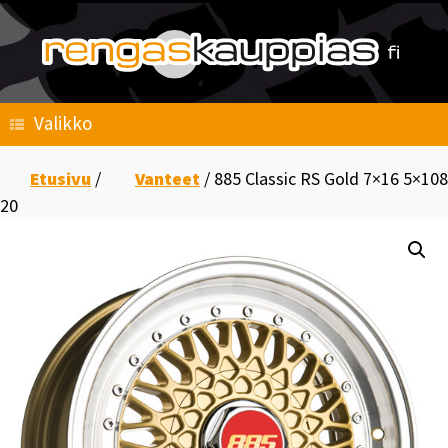
Skip
to
content
Valikko
Etusivu
/
Vanteet
/ 885 Classic RS Gold 7×16 5×108
20