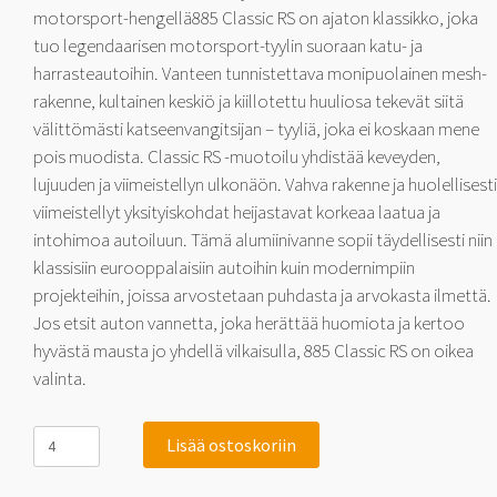
motorsport-hengellä885 Classic RS on ajaton klassikko, joka
tuo legendaarisen motorsport-tyylin suoraan katu- ja
harrasteautoihin. Vanteen tunnistettava monipuolainen mesh-
rakenne, kultainen keskiö ja kiillotettu huuliosa tekevät siitä
välittömästi katseenvangitsijan – tyyliä, joka ei koskaan mene
pois muodista. Classic RS -muotoilu yhdistää keveyden,
lujuuden ja viimeistellyn ulkonäön. Vahva rakenne ja huolellisesti
viimeistellyt yksityiskohdat heijastavat korkeaa laatua ja
intohimoa autoiluun. Tämä alumiinivanne sopii täydellisesti niin
klassisiin eurooppalaisiin autoihin kuin modernimpiin
projekteihin, joissa arvostetaan puhdasta ja arvokasta ilmettä.
Jos etsit auton vannetta, joka herättää huomiota ja kertoo
hyvästä mausta jo yhdellä vilkaisulla, 885 Classic RS on oikea
valinta.
885
Lisää ostoskoriin
Classic
RS
Gold