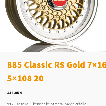
885 Classic RS Gold 7×1
5×108 20
134,95
€
885 Classic RS – ikoninen kevytmetallivanne aidolla