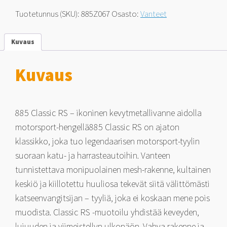
7x16
Tuotetunnus (SKU):
885Z067
Osasto:
Vanteet
5x108
20
määrä
Kuvaus
Kuvaus
885 Classic RS – ikoninen kevytmetallivanne aidolla
motorsport-hengellä885 Classic RS on ajaton
klassikko, joka tuo legendaarisen motorsport-tyylin
suoraan katu- ja harrasteautoihin. Vanteen
tunnistettava monipuolainen mesh-rakenne, kultainen
keskiö ja kiillotettu huuliosa tekevät siitä välittömästi
katseenvangitsijan – tyyliä, joka ei koskaan mene pois
muodista. Classic RS -muotoilu yhdistää keveyden,
lujuuden ja viimeistellyn ulkonäön. Vahva rakenne ja