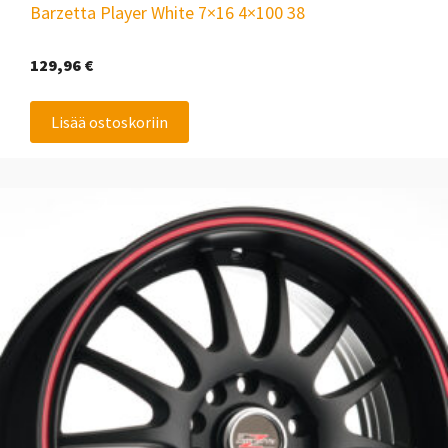
Barzetta Player White 7×16 4×100 38
129,96
€
Lisää ostoskoriin