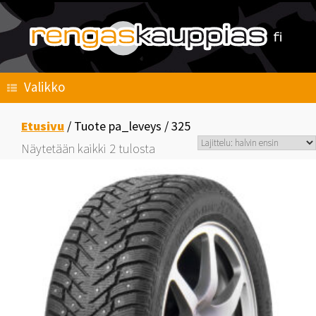
Skip
to
content
Valikko
Etusivu
/ Tuote pa_leveys / 325
Halvin
Näytetään kaikki 2 tulosta
ensin