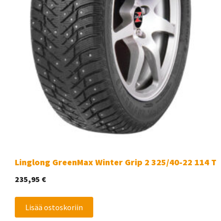
Linglong GreenMax Winter Grip 2 325/40-22 114 T
235,95
€
Lisää ostoskoriin