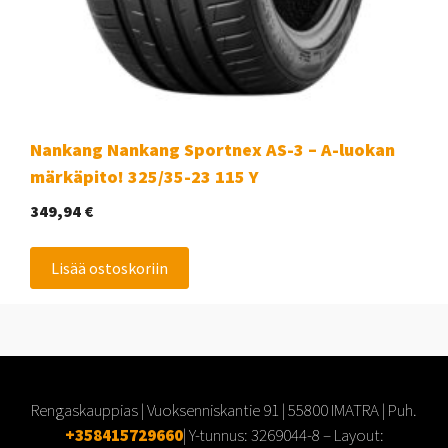
Nankang Nankang Sportnex AS-3 – A-luokan
märkäpito! 325/35-23 115 Y
349,94
€
Lisää ostoskoriin
Rengaskauppias | Vuoksenniskantie 91 | 55800 IMATRA | Puh.
+358415729660
| Y-tunnus:
3269044-8
– Layout: