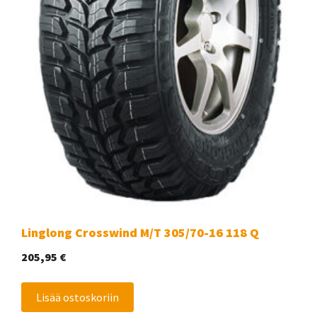
Linglong Crosswind M/T 305/70-16 118 Q
205,95
€
Lisää ostoskoriin