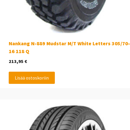
Nankang N-889 Mudstar M/T White Letters 305/70-
16 118 Q
213,95
€
Lisää ostoskoriin