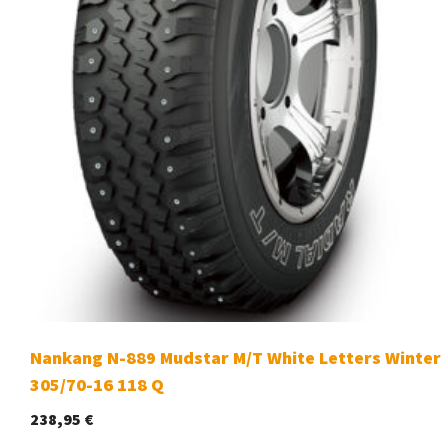
Nankang N-889 Mudstar M/T White Letters Winter
305/70-16 118 Q
238,95
€