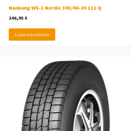
Nankang WS-1 Nordic 305/40-20 112 Q
246,95
€
Lisää ostoskoriin