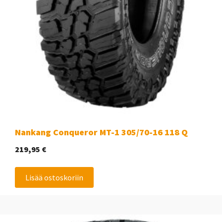
Nankang Conqueror MT-1 305/70-16 118 Q
219,95
€
Lisää ostoskoriin