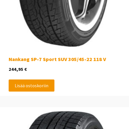
Nankang SP-7 Sport SUV 305/45-22 118 V
244,95
€
Lisää ostoskoriin