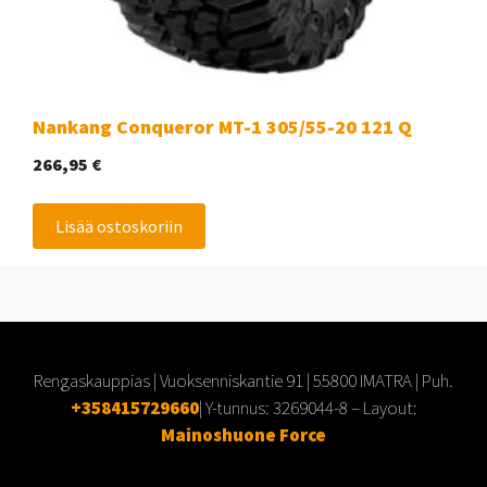
Nankang Conqueror MT-1 305/55-20 121 Q
266,95
€
Lisää ostoskoriin
Rengaskauppias | Vuoksenniskantie 91 | 55800 IMATRA | Puh.
+358415729660
| Y-tunnus:
3269044-8
– Layout:
Mainoshuone Force