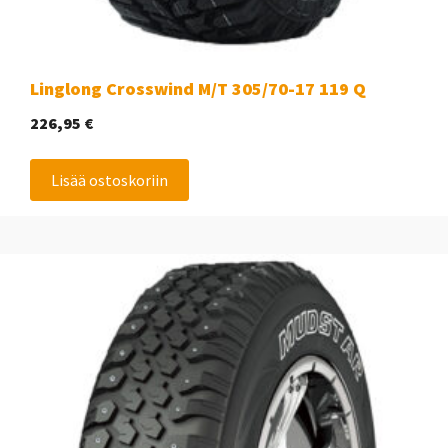
Linglong Crosswind M/T 305/70-17 119 Q
226,95
€
Lisää ostoskoriin