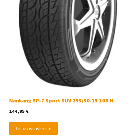
Nankang SP-7 Sport SUV 295/50-15 108 H
144,95
€
Lisää ostoskoriin