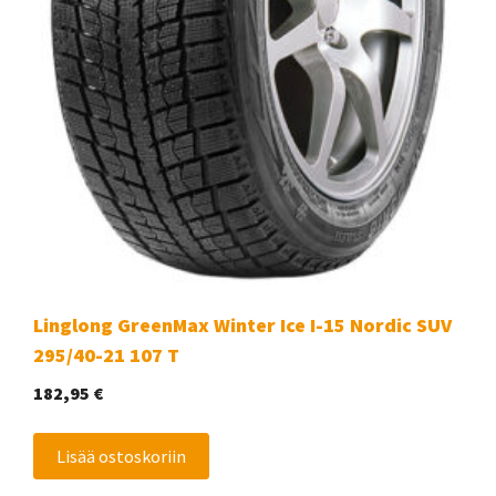
Linglong GreenMax Winter Ice I-15 Nordic SUV
295/40-21 107 T
182,95
€
Lisää ostoskoriin