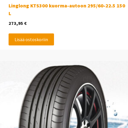
Linglong KTS300 kuorma-autoon 295/60-22.5 150
L
273,95
€
Lisää ostoskoriin