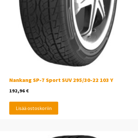
Nankang SP-7 Sport SUV 295/30-22 103 Y
192,96
€
Lisää ostoskoriin