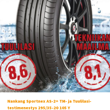
Nankang Sportnex AS-2+ TM- ja Tuulilasi-
testimenestys 295/35-20 105 Y