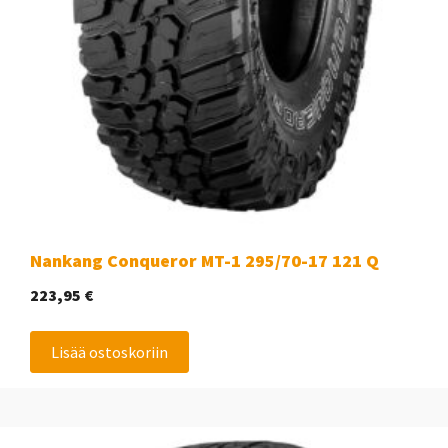
Nankang Conqueror MT-1 295/70-17 121 Q
223,95
€
Lisää ostoskoriin