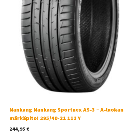
Nankang Nankang Sportnex AS-3 – A-luokan
märkäpito! 295/40-21 111 Y
244,95
€