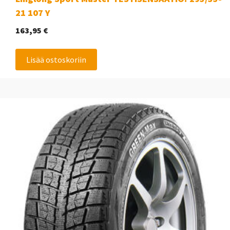
21 107 Y
163,95
€
Lisää ostoskoriin