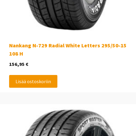
Nankang N-729 Radial White Letters 295/50-15
108 H
156,95
€
Lisää ostoskoriin