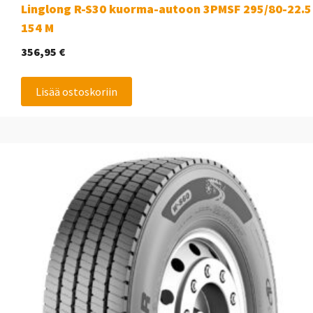
Linglong R-S30 kuorma-autoon 3PMSF 295/80-22.5
154 M
356,95
€
Lisää ostoskoriin