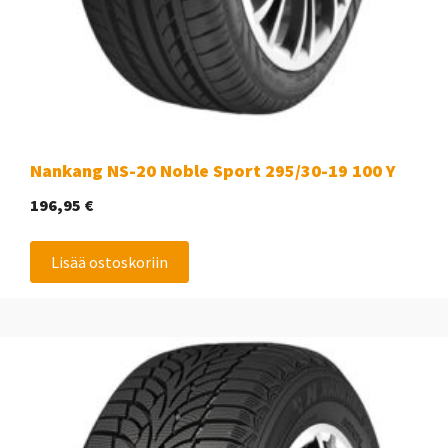
Nankang NS-20 Noble Sport 295/30-19 100 Y
196,95
€
Lisää ostoskoriin