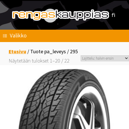
Skip
to
content
Valikko
Etusivu
/ Tuote pa_leveys / 295
Halvin
Näytetään tulokset 1–20 / 22
ensin