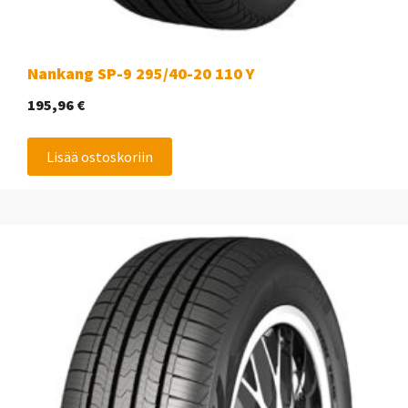
Nankang SP-9 295/40-20 110 Y
195,96
€
Lisää ostoskoriin