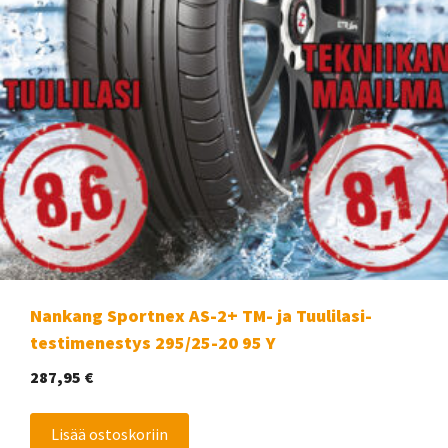
Nankang Sportnex AS-2+ TM- ja Tuulilasi-
testimenestys 295/25-20 95 Y
287,95
€
Lisää ostoskoriin