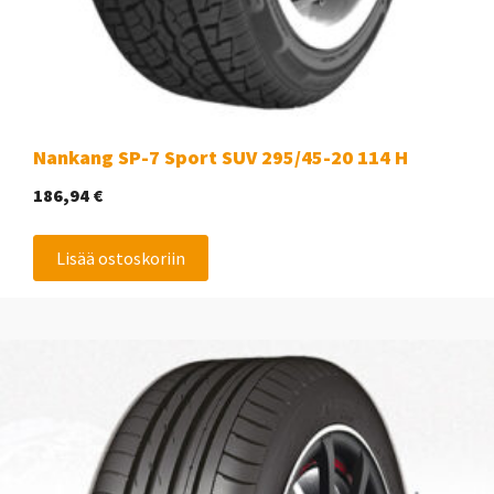
Nankang SP-7 Sport SUV 295/45-20 114 H
186,94
€
Lisää ostoskoriin