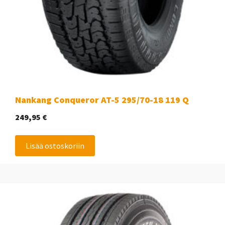
Nankang Conqueror AT-5 295/70-18 119 Q
249,95
€
Lisää ostoskoriin