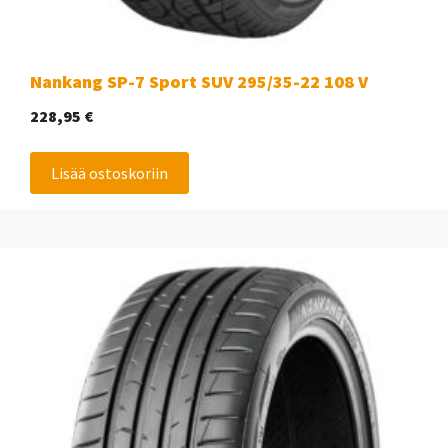
Nankang SP-7 Sport SUV 295/35-22 108 V
228,95
€
Lisää ostoskoriin