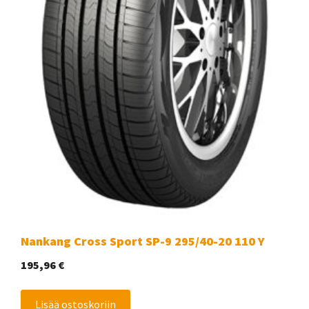
Nankang Cross Sport SP-9 295/40-20 110 Y
195,96
€
Lisää ostoskoriin