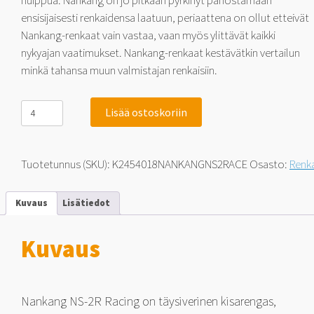
huippua. Nankang on jo pitkään pyrkinyt panostamaan
ensisijaisesti renkaidensa laatuun, periaattena on ollut etteivät
Nankang-renkaat vain vastaa, vaan myös ylittävät kaikki
nykyajan vaatimukset. Nankang-renkaat kestävätkin vertailun
minkä tahansa muun valmistajan renkaisiin.
Nankang
Lisää ostoskoriin
Sportnex
NS-
2R
Racing
Tuotetunnus (SKU):
K2454018NANKANGNS2RACE
Osasto:
Renk
Medium
180
245/40-
Kuvaus
Lisätiedot
18
97
W
Kuvaus
määrä
Nankang NS-2R Racing on täysiverinen kisarengas,