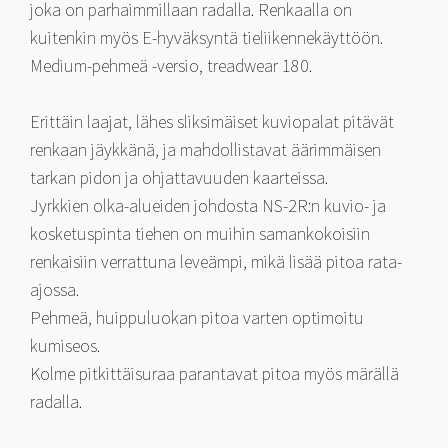
joka on parhaimmillaan radalla. Renkaalla on
kuitenkin myös E-hyväksyntä tieliikennekäyttöön.
Medium-pehmeä -versio, treadwear 180.
Erittäin laajat, lähes sliksimäiset kuviopalat pitävät
renkaan jäykkänä, ja mahdollistavat äärimmäisen
tarkan pidon ja ohjattavuuden kaarteissa.
Jyrkkien olka-alueiden johdosta NS-2R:n kuvio- ja
kosketuspinta tiehen on muihin samankokoisiin
renkaisiin verrattuna leveämpi, mikä lisää pitoa rata-
ajossa.
Pehmeä, huippuluokan pitoa varten optimoitu
kumiseos.
Kolme pitkittäisuraa parantavat pitoa myös märällä
radalla.