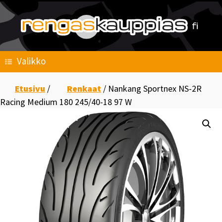
Skip
to
content
Valikko
Etusivu
/
Renkaat
/ Nankang Sportnex NS-2R
Racing Medium 180 245/40-18 97 W