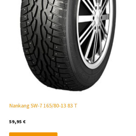
Nankang SW-7 165/80-13 83 T
59,95
€