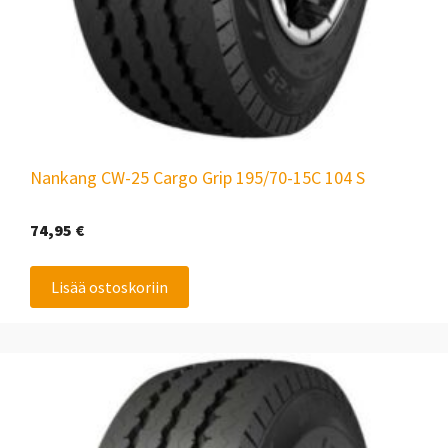
Nankang CW-25 Cargo Grip 195/70-15C 104 S
74,95
€
Lisää ostoskoriin