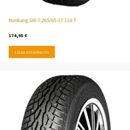
Nankang SW-7 265/65-17 116 T
174,95
€
Lisää ostoskoriin