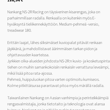
186,94
€
Nankang NS-2R Racing on täysiverinen kisarengas, joka on
parhaimmillaan radalla. Renkaalla on kuitenkin myös E-
hyväksyntä tieliikennekäyttöön. Medium-pehmeä -versio,
treadwear 180.
Erittäin laajat, lähes sliksimäiset kuviopalat pitävät renkaan
jäykkänä, ja mahdollistavat äärimmäisen tarkan pidon ja
ohjattavuuden kaarteissa.
Jyrkkien olka-alueiden johdosta NS-2R:n kuvio- ja kosketuspinta
tiehen on muihin samankokoisiin renkaisiin verrattuna leveämpi,
mikä lisää pitoa rata-ajossa.
Pehmeä, huippuluokan pitoa varten optimoitu kumiseos.
Kolme pitkittäisuraa parantavat pitoa myös märällä radalla.
Taiwanilainen Nankang on Aasian vanhimpia ja perinteikkäimpiä
rengasvalmistajia, jonka tietotaito ja teknologia ovat alansa