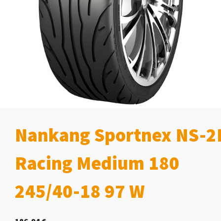
Nankang Sportnex NS-2
Racing Medium 180
245/40-18 97 W