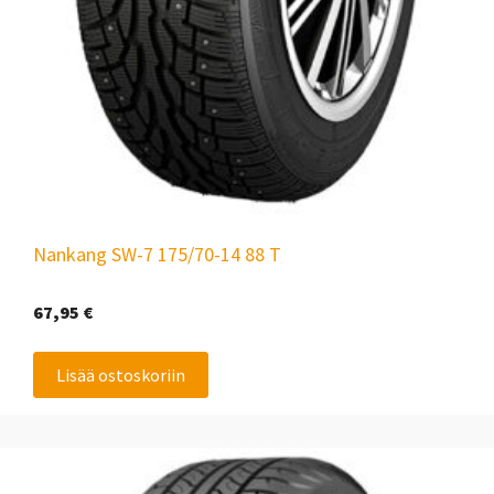
Nankang SW-7 175/70-14 88 T
67,95
€
Lisää ostoskoriin