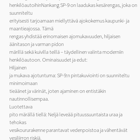
henkilöautoihinNankang SP-9 on laadukas kesärengas, joka on
suunniteltu
erityisesti tarjoamaan miellyttävä ajokokemus kaupunki- ja
maantieajossa. Tämä
rengas yhdistää erinomaisen ajomukavuuden, hiljaisen
äänitason ja varman pidon
märillä sekä kuivilla teillä – täydellinen valinta moderniin
henkilöautoon. Ominaisuudet ja edut:
Hiljainen
ja mukava ajotuntuma: SP-9:n pintakuviointi on suunniteltu
minimoimaan
tieäänet ja värinät, joten ajaminen on entistäkin
nautinnollisempaa.
Luotettava
pito märällä tiellä: Neljä leveää pituussuuntaista uraa ja
tehokas
vesikoururakenne parantavat vedenpoistoa ja vähentävät
vesiliirron riskiä.