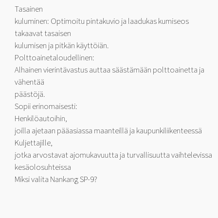
Tasainen
kuluminen: Optimoitu pintakuvio ja laadukas kumiseos
takaavat tasaisen
kulumisen ja pitkän käyttöiän.
Polttoainetaloudellinen:
Alhainen vierintävastus auttaa säästämään polttoainetta ja
vähentää
päästöjä.
Sopii erinomaisesti:
Henkilöautoihin,
joilla ajetaan pääasiassa maanteillä ja kaupunkiliikenteessä
Kuljettajille,
jotka arvostavat ajomukavuutta ja turvallisuutta vaihtelevissa
kesäolosuhteissa
Miksi valita Nankang SP-9?