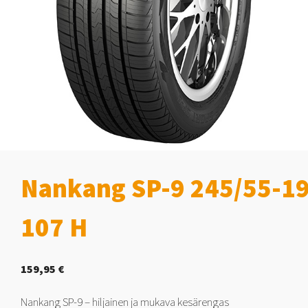
Nankang SP-9 245/55-1
107 H
159,95
€
Nankang SP-9 – hiljainen ja mukava kesärengas