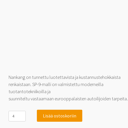
Nankang on tunnettu luotettavista ja kustannustehokkaista
renkaistaan. SP-9-malli on valmistettu moderneilla
tuotantotekniikoilla ja
suunniteltu vastaamaan eurooppalaisten autoilijoiden tarpeita.
Nankang
Lisää ostoskoriin
SP-
9