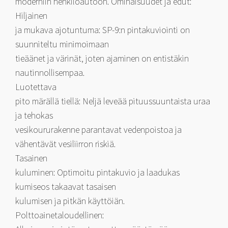
moderniin henkilöautoon. Ominaisuudet ja edut:
Hiljainen
ja mukava ajotuntuma: SP-9:n pintakuviointi on
suunniteltu minimoimaan
tieäänet ja värinät, joten ajaminen on entistäkin
nautinnollisempaa.
Luotettava
pito märällä tiellä: Neljä leveää pituussuuntaista uraa
ja tehokas
vesikoururakenne parantavat vedenpoistoa ja
vähentävät vesiliirron riskiä.
Tasainen
kuluminen: Optimoitu pintakuvio ja laadukas
kumiseos takaavat tasaisen
kulumisen ja pitkän käyttöiän.
Polttoainetaloudellinen: