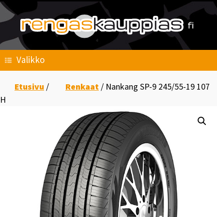
Skip
to
content
Valikko
Etusivu
/
Renkaat
/ Nankang SP-9 245/55-19 107
H