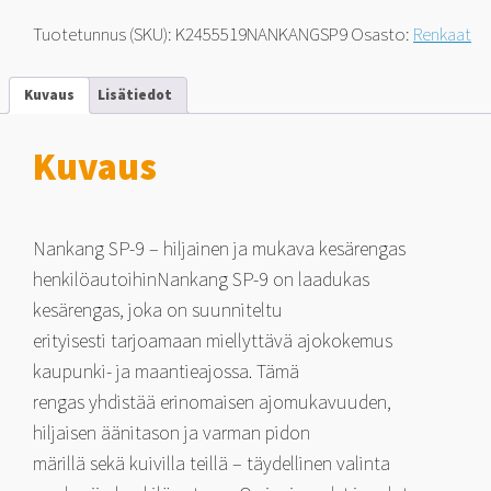
245/55-
19
Tuotetunnus (SKU):
K2455519NANKANGSP9
Osasto:
Renkaat
107
H
määrä
Kuvaus
Lisätiedot
Kuvaus
Nankang SP-9 – hiljainen ja mukava kesärengas
henkilöautoihinNankang SP-9 on laadukas
kesärengas, joka on suunniteltu
erityisesti tarjoamaan miellyttävä ajokokemus
kaupunki- ja maantieajossa. Tämä
rengas yhdistää erinomaisen ajomukavuuden,
hiljaisen äänitason ja varman pidon
märillä sekä kuivilla teillä – täydellinen valinta