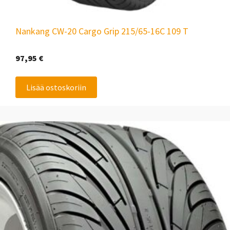
Nankang CW-20 Cargo Grip 215/65-16C 109 T
97,95
€
Lisää ostoskoriin