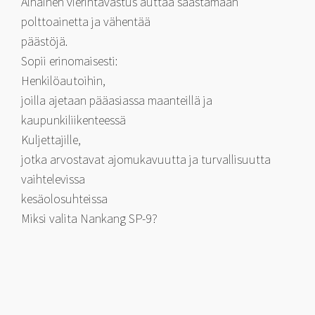
Alhainen vierintävastus auttaa säästämään
polttoainetta ja vähentää
päästöjä.
Sopii erinomaisesti:
Henkilöautoihin,
joilla ajetaan pääasiassa maanteillä ja
kaupunkiliikenteessä
Kuljettajille,
jotka arvostavat ajomukavuutta ja turvallisuutta
vaihtelevissa
kesäolosuhteissa
Miksi valita Nankang SP-9?