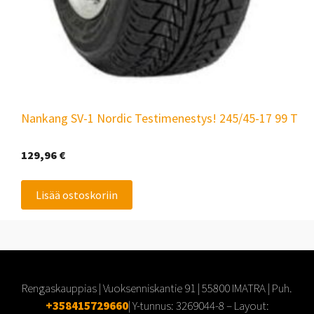
Nankang SV-1 Nordic Testimenestys! 245/45-17 99 T
129,96
€
Lisää ostoskoriin
Rengaskauppias | Vuoksenniskantie 91 | 55800 IMATRA | Puh.
+358415729660
| Y-tunnus:
3269044-8
– Layout: