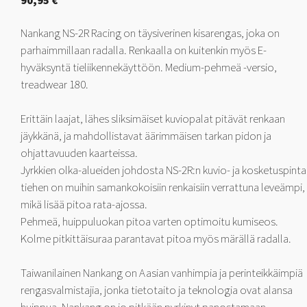
90,95
€
Nankang NS-2R Racing on täysiverinen kisarengas, joka on
parhaimmillaan radalla. Renkaalla on kuitenkin myös E-
hyväksyntä tieliikennekäyttöön. Medium-pehmeä -versio,
treadwear 180.
Erittäin laajat, lähes sliksimäiset kuviopalat pitävät renkaan
jäykkänä, ja mahdollistavat äärimmäisen tarkan pidon ja
ohjattavuuden kaarteissa.
Jyrkkien olka-alueiden johdosta NS-2R:n kuvio- ja kosketuspinta
tiehen on muihin samankokoisiin renkaisiin verrattuna leveämpi,
mikä lisää pitoa rata-ajossa.
Pehmeä, huippuluokan pitoa varten optimoitu kumiseos.
Kolme pitkittäisuraa parantavat pitoa myös märällä radalla.
Taiwanilainen Nankang on Aasian vanhimpia ja perinteikkäimpiä
rengasvalmistajia, jonka tietotaito ja teknologia ovat alansa