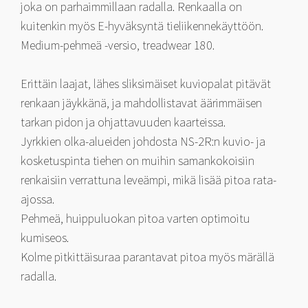
joka on parhaimmillaan radalla. Renkaalla on
kuitenkin myös E-hyväksyntä tieliikennekäyttöön.
Medium-pehmeä -versio, treadwear 180.
Erittäin laajat, lähes sliksimäiset kuviopalat pitävät
renkaan jäykkänä, ja mahdollistavat äärimmäisen
tarkan pidon ja ohjattavuuden kaarteissa.
Jyrkkien olka-alueiden johdosta NS-2R:n kuvio- ja
kosketuspinta tiehen on muihin samankokoisiin
renkaisiin verrattuna leveämpi, mikä lisää pitoa rata-
ajossa.
Pehmeä, huippuluokan pitoa varten optimoitu
kumiseos.
Kolme pitkittäisuraa parantavat pitoa myös märällä
radalla.