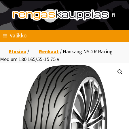
Skip
to
content
Valikko
Etusivu
/
Renkaat
/ Nankang NS-2R Racing
Medium 180 165/55-15 75 V