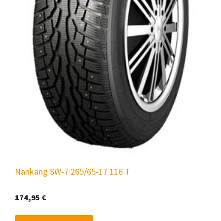
Nankang SW-7 265/65-17 116 T
174,95
€