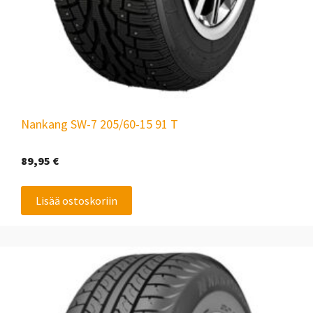
Nankang SW-7 205/60-15 91 T
89,95
€
Lisää ostoskoriin