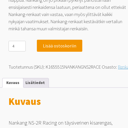
huippua. Nankang on jo pitkään pyrkinyt panostamaan
ensisijaisesti renkaidensa laatuun, periaattena on ollut etteivät
Nankang-renkaat vain vastaa, vaan myös ylittävät kaikki
nykyajan vaatimukset. Nankang-renkaat kestävätkin vertailun
minkä tahansa muun valmistajan renkaisiin.
Nankang
Lisää ostoskoriin
NS-
2R
Racing
Medium
Tuotetunnus (SKU):
K1655515NANKANGNS2RACE
Osasto:
Renk
180
165/55-
15
Kuvaus
Lisätiedot
75
V
määrä
Kuvaus
Nankang NS-2R Racing on täysiverinen kisarengas,