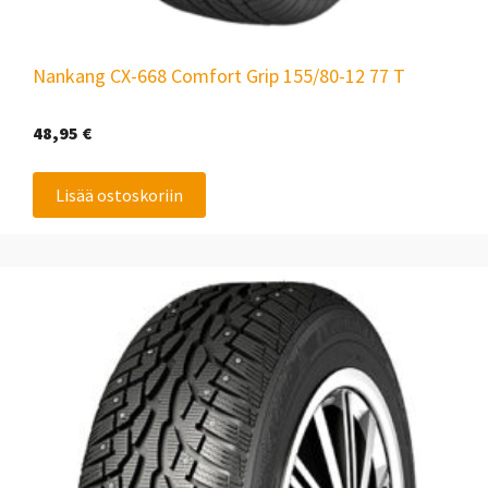
Nankang CX-668 Comfort Grip 155/80-12 77 T
48,95
€
Lisää ostoskoriin