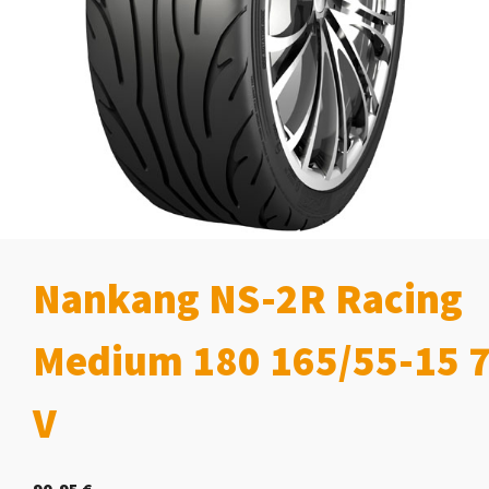
Nankang NS-2R Racing
Medium 180 165/55-15 
V