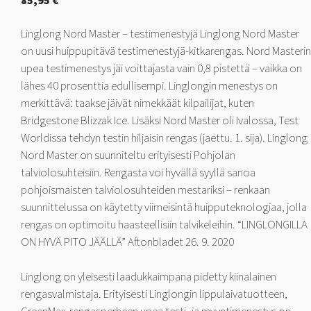
85,95
€
Linglong Nord Master – testimenestyjä Linglong Nord Master
on uusi huippupitävä testimenestyjä-kitkarengas. Nord Masterin
upea testimenestys jäi voittajasta vain 0,8 pistettä – vaikka on
lähes 40 prosenttia edullisempi. Linglongin menestys on
merkittävä: taakse jäivät nimekkäät kilpailijat, kuten
Bridgestone Blizzak Ice. Lisäksi Nord Master oli Ivalossa, Test
Worldissa tehdyn testin hiljaisin rengas (jaettu. 1. sija). Linglong
Nord Master on suunniteltu erityisesti Pohjolan
talviolosuhteisiin. Rengasta voi hyvällä syyllä sanoa
pohjoismaisten talviolosuhteiden mestariksi – renkaan
suunnittelussa on käytetty viimeisintä huipputeknologiaa, jolla
rengas on optimoitu haasteellisiin talvikeleihin. “LINGLONGILLA
ON HYVÄ PITO JÄÄLLÄ” Aftonbladet 26. 9. 2020
Linglong on yleisesti laadukkaimpana pidetty kiinalainen
rengasvalmistaja. Erityisesti Linglongin lippulaivatuotteen,