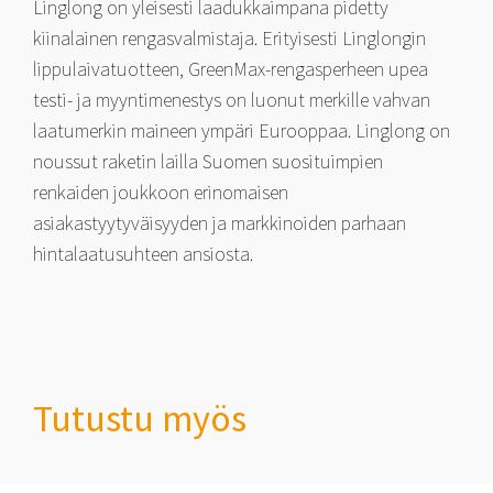
Linglong on yleisesti laadukkaimpana pidetty
kiinalainen rengasvalmistaja. Erityisesti Linglongin
lippulaivatuotteen, GreenMax-rengasperheen upea
testi- ja myyntimenestys on luonut merkille vahvan
laatumerkin maineen ympäri Eurooppaa. Linglong on
noussut raketin lailla Suomen suosituimpien
renkaiden joukkoon erinomaisen
asiakastyytyväisyyden ja markkinoiden parhaan
hintalaatusuhteen ansiosta.
Tutustu myös