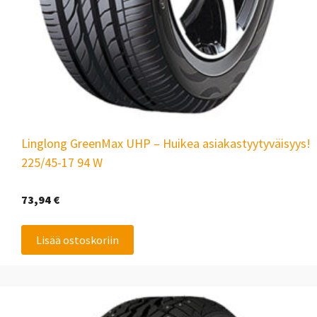
Linglong GreenMax UHP – Huikea asiakastyytyväisyys!
225/45-17 94 W
73,94
€
Lisää ostoskoriin