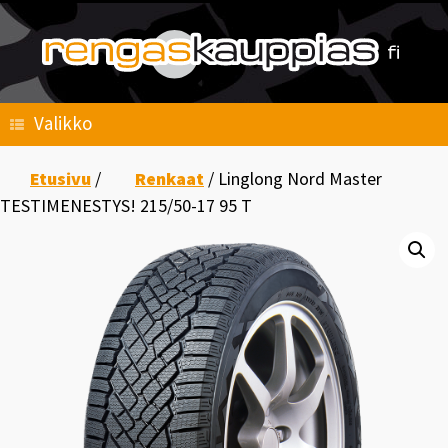
Skip
to
content
Valikko
Etusivu
/
Renkaat
/ Linglong Nord Master
TESTIMENESTYS! 215/50-17 95 T