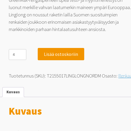
GreenMax-rengasperheen upea testi- ja myyntimenestys on
luonut merkille vahvan laatumerkin maineen ympäri Eurooppaa.
Linglong on noussut raketin lailla Suomen suosituimpien
renkaiden joukkoon erinomaisen asiakastyytyväisyyden ja
markkinoiden parhaan hintalaatusuhteen ansiosta.
Linglong
Lisää ostoskoriin
Nord
Master
TESTIMENESTYS!
215/50-
Tuotetunnus (SKU):
T2155017LINGLONGNORDM
Osasto:
Renka
17
95
T
Kuvaus
määrä
Kuvaus