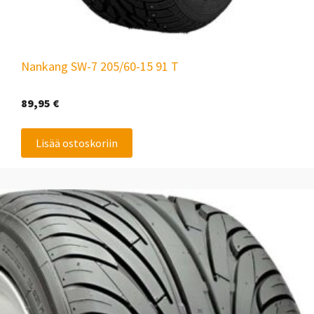
Nankang SW-7 205/60-15 91 T
89,95
€
Lisää ostoskoriin