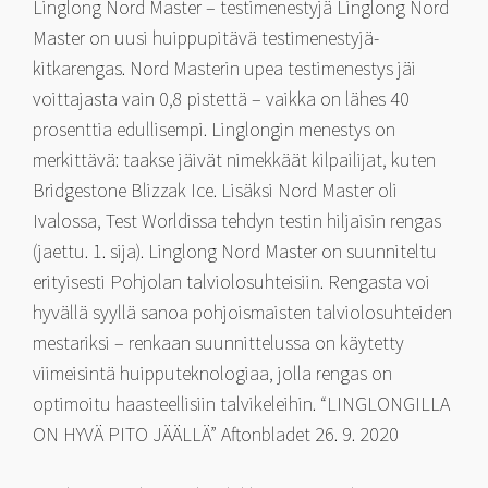
Linglong Nord Master – testimenestyjä Linglong Nord
Master on uusi huippupitävä testimenestyjä-
kitkarengas. Nord Masterin upea testimenestys jäi
voittajasta vain 0,8 pistettä – vaikka on lähes 40
prosenttia edullisempi. Linglongin menestys on
merkittävä: taakse jäivät nimekkäät kilpailijat, kuten
Bridgestone Blizzak Ice. Lisäksi Nord Master oli
Ivalossa, Test Worldissa tehdyn testin hiljaisin rengas
(jaettu. 1. sija). Linglong Nord Master on suunniteltu
erityisesti Pohjolan talviolosuhteisiin. Rengasta voi
hyvällä syyllä sanoa pohjoismaisten talviolosuhteiden
mestariksi – renkaan suunnittelussa on käytetty
viimeisintä huipputeknologiaa, jolla rengas on
optimoitu haasteellisiin talvikeleihin. “LINGLONGILLA
ON HYVÄ PITO JÄÄLLÄ” Aftonbladet 26. 9. 2020