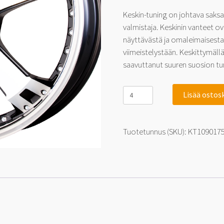
Keskin-tuning on johtava saks
valmistaja. Keskinin vanteet o
näyttävästä ja omaleimaisesta
viimeistelystään. Keskittymäll
saavuttanut suuren suosion tu
Keskin-
Lisää ostos
Tuning
KT10
Matt
Black
Tuotetunnus (SKU):
KT109017
Front
Polish
Steel
Lip
9x17
5x120
35
määrä