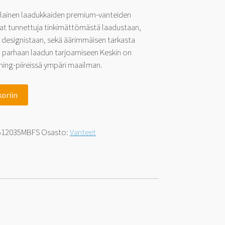
alainen laadukkaiden premium-vanteiden
vat tunnettuja tinkimättömästä laadustaan,
 designistaan, sekä äärimmäisen tarkasta
ä parhaan laadun tarjoamiseen Keskin on
ning-piireissä ympäri maailman.
koriin
512035MBFS
Osasto:
Vanteet