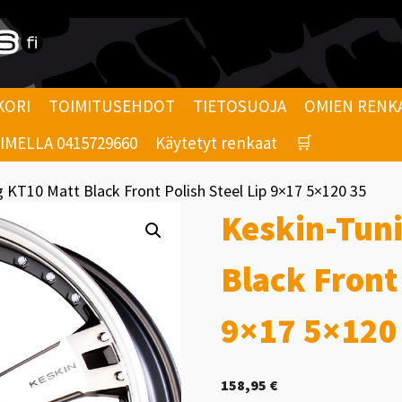
KORI
TOIMITUSEHDOT
TIETOSUOJA
OMIEN RENK
MELLA 0415729660
Käytetyt renkaat
🛒
 KT10 Matt Black Front Polish Steel Lip 9×17 5×120 35
Keskin-Tun
Black Front 
9×17 5×120
158,95
€