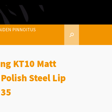
AIDEN PINNOITUS
ing KT10 Matt
Polish Steel Lip
 35