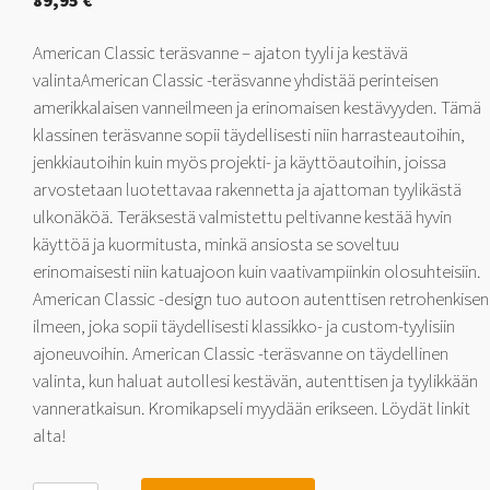
89,95
€
American Classic teräsvanne – ajaton tyyli ja kestävä
valintaAmerican Classic -teräsvanne yhdistää perinteisen
amerikkalaisen vanneilmeen ja erinomaisen kestävyyden. Tämä
klassinen teräsvanne sopii täydellisesti niin harrasteautoihin,
jenkkiautoihin kuin myös projekti- ja käyttöautoihin, joissa
arvostetaan luotettavaa rakennetta ja ajattoman tyylikästä
ulkonäköä. Teräksestä valmistettu peltivanne kestää hyvin
käyttöä ja kuormitusta, minkä ansiosta se soveltuu
erinomaisesti niin katuajoon kuin vaativampiinkin olosuhteisiin.
American Classic -design tuo autoon autenttisen retrohenkisen
ilmeen, joka sopii täydellisesti klassikko- ja custom-tyylisiin
ajoneuvoihin. American Classic -teräsvanne on täydellinen
valinta, kun haluat autollesi kestävän, autenttisen ja tyylikkään
vanneratkaisun. Kromikapseli myydään erikseen. Löydät linkit
alta!
Jack