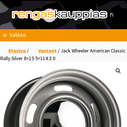
Skip
to
content
Valikko
Etusivu
/
Vanteet
/ Jack Wheeler American Classic
Rally Silver 8×15 5×114.3 0