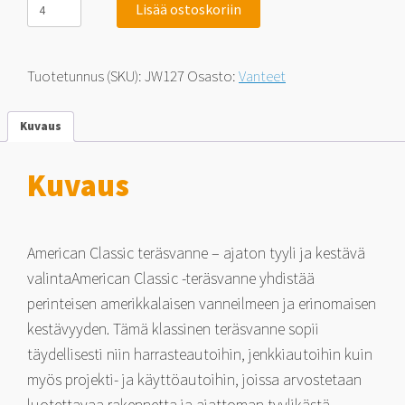
Lisää ostoskoriin
Wheeler
American
Classic
Rally
Tuotetunnus (SKU):
JW127
Osasto:
Vanteet
Silver
8x15
5x114.3
Kuvaus
0
määrä
Kuvaus
American Classic teräsvanne – ajaton tyyli ja kestävä
valintaAmerican Classic -teräsvanne yhdistää
perinteisen amerikkalaisen vanneilmeen ja erinomaisen
kestävyyden. Tämä klassinen teräsvanne sopii
täydellisesti niin harrasteautoihin, jenkkiautoihin kuin
myös projekti- ja käyttöautoihin, joissa arvostetaan
luotettavaa rakennetta ja ajattoman tyylikästä