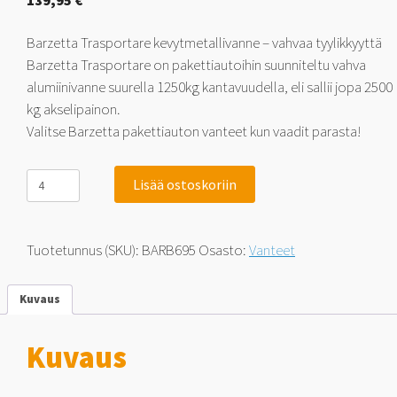
139,95
€
Barzetta Trasportare kevytmetallivanne – vahvaa tyylikkyyttä
Barzetta Trasportare on pakettiautoihin suunniteltu vahva
alumiinivanne suurella 1250kg kantavuudella, eli sallii jopa 2500
kg akselipainon.
Valitse Barzetta pakettiauton vanteet kun vaadit parasta!
Barzetta
Lisää ostoskoriin
Trasportare
Pakettiautoihin
6.5x16
5x108
Tuotetunnus (SKU):
BARB695
Osasto:
Vanteet
45
määrä
Kuvaus
Kuvaus