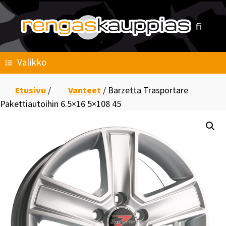
Skip
to
content
Valikko
Etusivu
/
Vanteet
/ Barzetta Trasportare
Pakettiautoihin 6.5×16 5×108 45