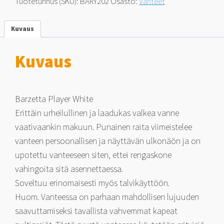
Tuotetunnus (SKU):
BARY202
Osasto:
Vanteet
38
määrä
Kuvaus
Kuvaus
Barzetta Player White
Erittäin urheilullinen ja laadukas valkea vanne
vaativaankin makuun. Punainen raita viimeistelee
vanteen persoonallisen ja näyttävän ulkonäön ja on
upotettu vanteeseen siten, ettei rengaskone
vahingoita sitä asennettaessa.
Soveltuu erinomaisesti myös talvikäyttöön.
Huom. Vanteessa on parhaan mahdollisen lujuuden
saavuttamiseksi tavallista vahvemmat kapeat