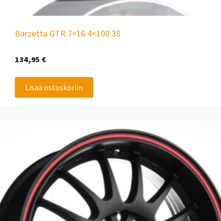
Barzetta GTR 7×16 4×100 38
134,95
€
Lisää ostoskoriin