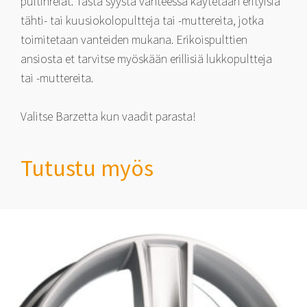
pultinreiät. Tästä syystä vanteessa käytetään erityisiä
tähti- tai kuusiokolopultteja tai -muttereita, jotka
toimitetaan vanteiden mukana. Erikoispulttien
ansiosta et tarvitse myöskään erillisiä lukkopultteja
tai -muttereita.
Valitse Barzetta kun vaadit parasta!
Tutustu myös