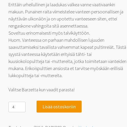
Erittäin urheilullinen ja laadukas valkea vanne vaativaankin
makuun. Punainen raita viimeistelee vanteen persoonallisen ja
näyttävän ulkonäön ja on upotettu vanteeseen siten, ettei
rengaskone vahingoita sitä asennettaessa.
Soveltuu erinomaisesti myös talvikäyttöön.
Huom. Vanteessa on parhaan mahdollisen lujuuden
saavuttamiseksi tavallista vahvemmat kapeat pultinreiät. Tästä
syystä vanteessa käytetään erityisiä tähti- tai
kuusiokolopultteja tai -muttereita, jotka toimitetaan vanteiden
mukana. Erikoispulttien ansiosta et tarvitse myöskään erillisiä
lukkopultteja tai -muttereita.
Valitse Barzetta kun vaadit parasta!
Barzetta
Lisää ostoskoriin
Player
White
7x16
4x114.3