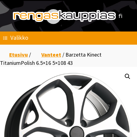
Skip
to
content
Valikko
Etusivu
/
Vanteet
/ Barzetta Kinect
TitaniumPolish 6.5×16 5×108 43