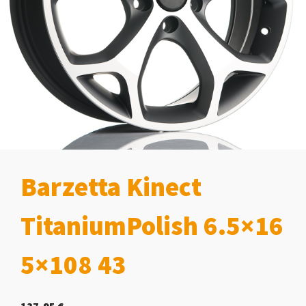
Barzetta Kinect
TitaniumPolish 6.5×16
5×108 43