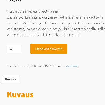
137,95
€
Ford-autoihin upea Kinect-vanne!
Erittäin tyylikäs ja jämäkkä vanne näyttävillä kehälle jakautuvilla
Y-puolilla. Värinä elegantti Titanium Greyn ja kiillotetun alumiinin
yhdistelmä, joka on viimeistelty tyylikkäällä mattapinnalla. Tällä
vanteella kruunaat Fordisi todella vaikuttavasti!
Barzetta
Lisää ostoskoriin
Kinect
TitaniumPolish
6.5x16
5x108
Tuotetunnus (SKU):
BARB976
Osasto:
Vanteet
43
määrä
Kuvaus
Kuvaus