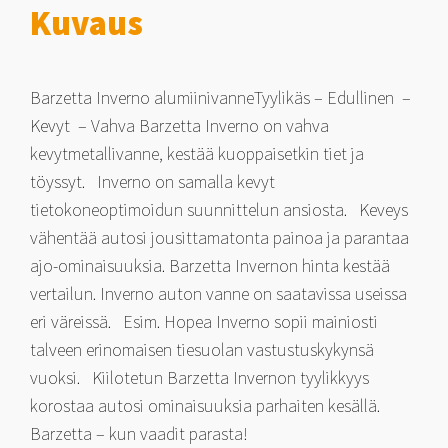
Kuvaus
Barzetta Inverno alumiinivanneTyylikäs – Edullinen –
Kevyt – Vahva Barzetta Inverno on vahva
kevytmetallivanne, kestää kuoppaisetkin tiet ja
töyssyt. Inverno on samalla kevyt
tietokoneoptimoidun suunnittelun ansiosta. Keveys
vähentää autosi jousittamatonta painoa ja parantaa
ajo-ominaisuuksia. Barzetta Invernon hinta kestää
vertailun. Inverno auton vanne on saatavissa useissa
eri väreissä. Esim. Hopea Inverno sopii mainiosti
talveen erinomaisen tiesuolan vastustuskykynsä
vuoksi. Kiilotetun Barzetta Invernon tyylikkyys
korostaa autosi ominaisuuksia parhaiten kesällä.
Barzetta – kun vaadit parasta!