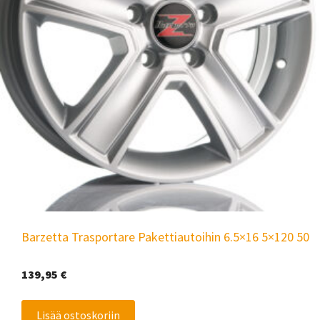
Barzetta Trasportare Pakettiautoihin 6.5×16 5×120 50
139,95
€
Lisää ostoskoriin