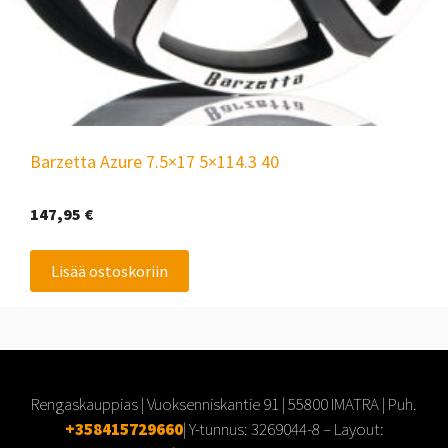
Barzetta Azure 7.5×17 5×114.3 40
147,95
€
Lisää ostoskoriin
Rengaskauppias | Vuoksenniskantie 91 | 55800 IMATRA | Puh.
+358415729660
| Y-tunnus:
3269044-8
– Layout: