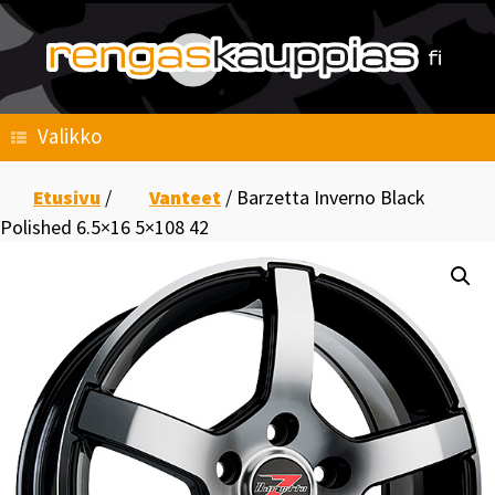
Skip
to
content
Valikko
Etusivu
/
Vanteet
/ Barzetta Inverno Black
Polished 6.5×16 5×108 42