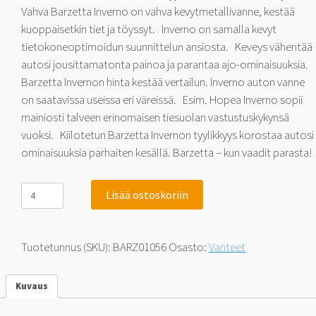
Vahva Barzetta Inverno on vahva kevytmetallivanne, kestää
kuoppaisetkin tiet ja töyssyt. Inverno on samalla kevyt
tietokoneoptimoidun suunnittelun ansiosta. Keveys vähentää
autosi jousittamatonta painoa ja parantaa ajo-ominaisuuksia.
Barzetta Invernon hinta kestää vertailun. Inverno auton vanne
on saatavissa useissa eri väreissä. Esim. Hopea Inverno sopii
mainiosti talveen erinomaisen tiesuolan vastustuskykynsä
vuoksi. Kiilotetun Barzetta Invernon tyylikkyys korostaa autosi
ominaisuuksia parhaiten kesällä. Barzetta – kun vaadit parasta!
Barzetta
Lisää ostoskoriin
Inverno
Black
Polished
6.5x16
Tuotetunnus (SKU):
BARZ01056
Osasto:
Vanteet
5x108
42
määrä
Kuvaus