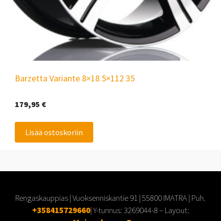
Barzetta Variante 8×18 5×112 35
179,95
€
Lisää ostoskoriin
Rengaskauppias | Vuoksenniskantie 91 | 55800 IMATRA | Puh.
+358415729660
| Y-tunnus:
3269044-8
– Layout: