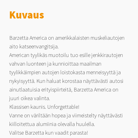
Kuvaus
Barzetta America on amerikkalaisten muskeliautojen
aito katseenvangitsija.
American tyylikäs muotoilu tuo esille jenkkirautojen
vahvan luonteen ja kunnioittaa maailman
tyylikkäimpien autojen loistokasta menneisyyttä ja
nykyisyyttä. Kun haluat korostaa näyttävästi autosi
ainutlaatuisia erityispiirteitä, Barzetta America on
juuri oikea valinta.
Klassisen kaunis. Unforgettable!
Vanne on väriltään hopea ja viimeistelty näyttävästi
kiilloitettua alumiinia olevalla huulella.
Valitse Barzetta kun vaadit parasta!