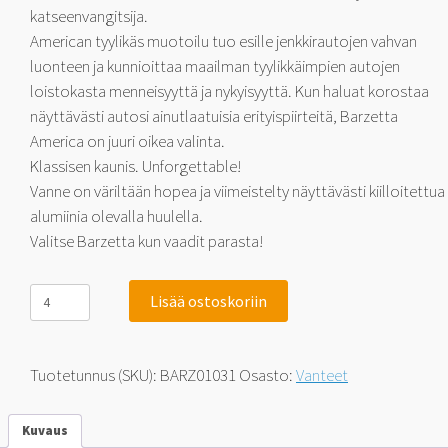
katseenvangitsija.
American tyylikäs muotoilu tuo esille jenkkirautojen vahvan
luonteen ja kunnioittaa maailman tyylikkäimpien autojen
loistokasta menneisyyttä ja nykyisyyttä. Kun haluat korostaa
näyttävästi autosi ainutlaatuisia erityispiirteitä, Barzetta
America on juuri oikea valinta.
Klassisen kaunis. Unforgettable!
Vanne on väriltään hopea ja viimeistelty näyttävästi kiilloitettua
alumiinia olevalla huulella.
Valitse Barzetta kun vaadit parasta!
Barzetta
Lisää ostoskoriin
America
Silver
LipPolish
8x18
Tuotetunnus (SKU):
BARZ01031
Osasto:
Vanteet
5x120.65
0
määrä
Kuvaus