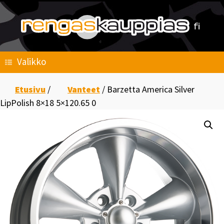
Skip
to
content
Valikko
Etusivu
/
Vanteet
/ Barzetta America Silver
LipPolish 8×18 5×120.65 0