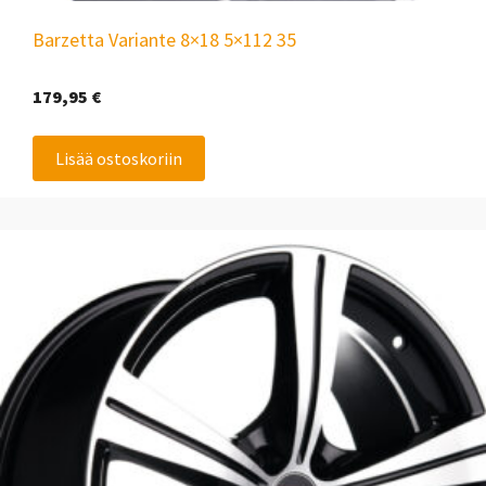
Barzetta Variante 8×18 5×112 35
179,95
€
Lisää ostoskoriin