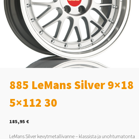
885 LeMans Silver 9×18
5×112 30
185,95
€
LeMans Silver kevytmetallivanne – klassista ja unohtumatonta