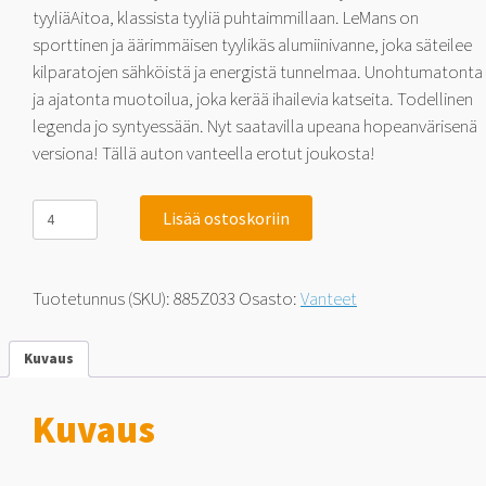
tyyliäAitoa, klassista tyyliä puhtaimmillaan. LeMans on
sporttinen ja äärimmäisen tyylikäs alumiinivanne, joka säteilee
kilparatojen sähköistä ja energistä tunnelmaa. Unohtumatonta
ja ajatonta muotoilua, joka kerää ihailevia katseita. Todellinen
legenda jo syntyessään. Nyt saatavilla upeana hopeanvärisenä
versiona! Tällä auton vanteella erotut joukosta!
885
Lisää ostoskoriin
LeMans
Silver
9x18
5x112
Tuotetunnus (SKU):
885Z033
Osasto:
Vanteet
30
määrä
Kuvaus
Kuvaus