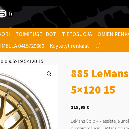
KORI
TOIMITUSEHDOT
TIETOSUOJA
OMIEN RENK
MELLA 0415729660
Käytetyt renkaat
🛒
old 9.5×19 5×120 15
885 LeMans
5×120 15
215,95
€
LeMans Gold – klassista ja unoh
puhtaimmillaan. LeMans on spor