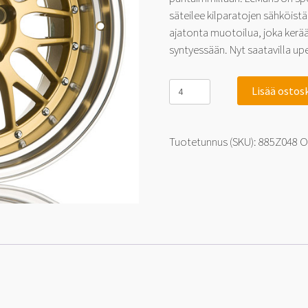
säteilee kilparatojen sähköist
ajatonta muotoilua, joka kerää 
syntyessään. Nyt saatavilla up
885
Lisää ostos
LeMans
Gold
9.5x19
5x120
Tuotetunnus (SKU):
885Z048
O
15
määrä