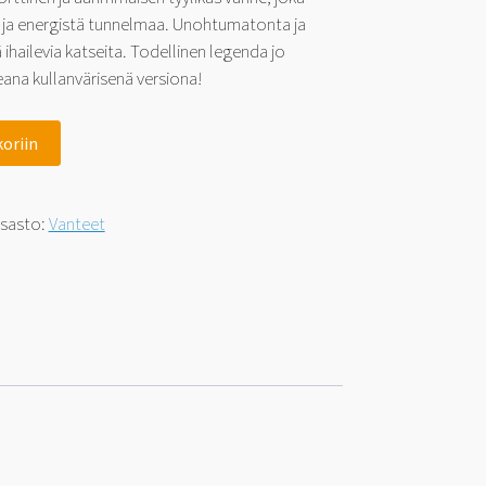
ä ja energistä tunnelmaa. Unohtumatonta ja
ihailevia katseita. Todellinen legenda jo
eana kullanvärisenä versiona!
koriin
sasto:
Vanteet