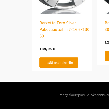
Barzetta Toro Silver
Ba
Pakettiautoihin 7×16 6×130
38
60
12
139,95
€
Lisää ostoskoriin
Rengaskauppias | Vuoksenniskan