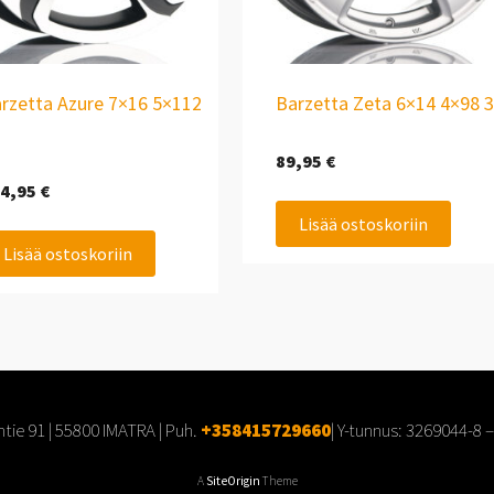
rzetta Azure 7×16 5×112
Barzetta Zeta 6×14 4×98 
89,95
€
4,95
€
Lisää ostoskoriin
Lisää ostoskoriin
tie 91 | 55800 IMATRA | Puh.
+358415729660
| Y-tunnus:
3269044-8
–
A
SiteOrigin
Theme