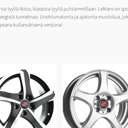
a tyyliä Aitoa, klassista tyyliä puhtaimmillaan. LeMans on spo
energistä tunnelmaa. Unohtumatonta ja ajatonta muotoilua, joka
upeana kullanvärisenä versiona!