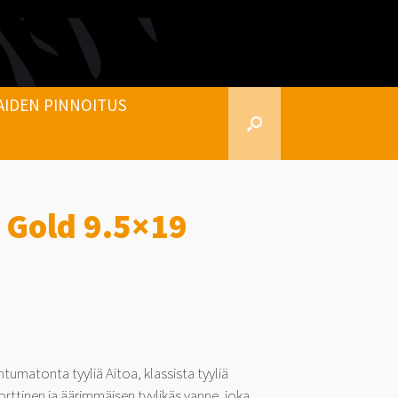
AIDEN PINNOITUS
 Gold 9.5×19
tumatonta tyyliä Aitoa, klassista tyyliä
ttinen ja äärimmäisen tyylikäs vanne, joka