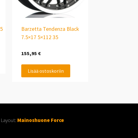
35
Barzetta Tendenza Black
7.5×17 5×112 35
155,95
€
Lisää ostoskoriin
 Layout:
Mainoshuone Force