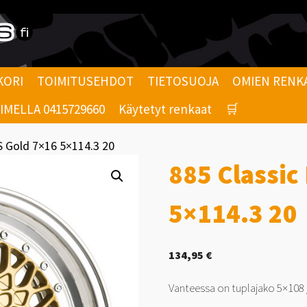
KORI
TOIMITUSEHDOT
TIETOSUOJA
OMIEN RENK
MELLA 0415729660
Käytetyt renkaat
🛒
S Gold 7×16 5×114.3 20
885 Classic
5×114.3 20
134,95
€
Vanteessa on tuplajako 5×108 