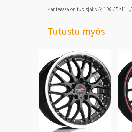
Vanteessa on tuplajako 5×108 / 5×114,3
Tutustu myös