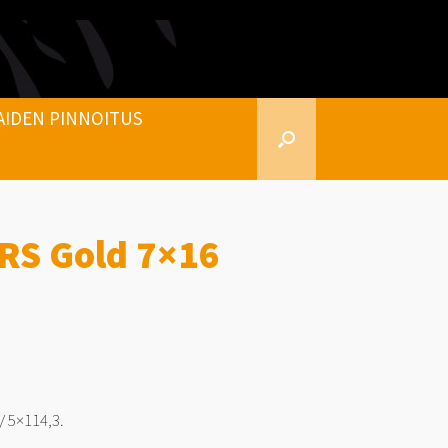
AIDEN PINNOITUS
 RS Gold 7×16
/ 5×114,3.